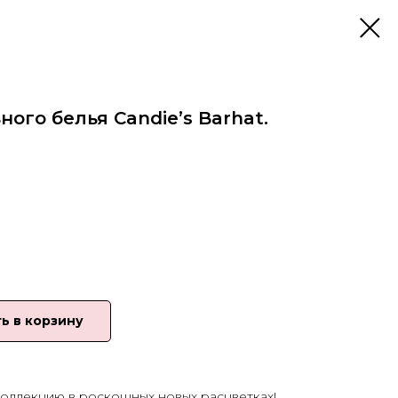
ого белья Candie’s Barhat.
ь в корзину
оллекцию в роскошных новых расцветках!