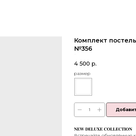
Комплект постельн
№356
SKU:
356
4 500
р.
размер
Добавит
𝐍𝐄𝐖 𝐃𝐄𝐋𝐔𝐗𝐄 𝐂𝐎𝐋𝐋𝐄𝐂𝐓𝐈𝐎𝐍
Встречайте обновлённую к