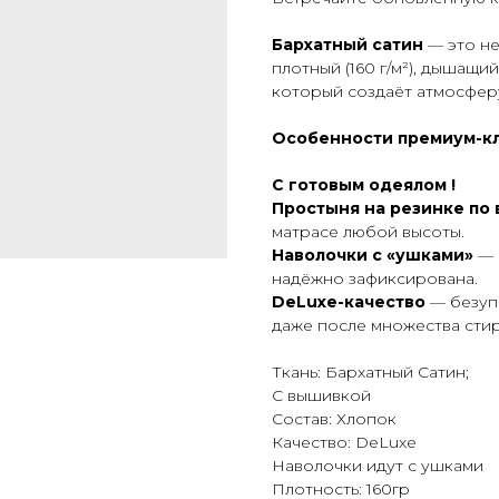
Бархатный сатин
— это не
плотный (160 г/м²), дышащ
который создаёт атмосфер
Особенности премиум-кл
С готовым одеялом !
Простыня на резинке по
матрасе любой высоты.
Наволочки с «ушками»
— 
надёжно зафиксирована.
DeLuxe-качество
— безуп
даже после множества стир
Ткань: Бархатный Сатин;
С вышивкой
Состав: Хлопок
Качество: DeLuxe
Наволочки идут с ушками
Плотность: 160гр