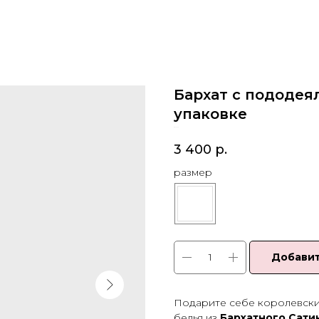
Бархат с пододея
упаковке
SKU:
714
3 400
р.
размер
Добавит
Подарите себе королевски
белья из
Бархатного Сати