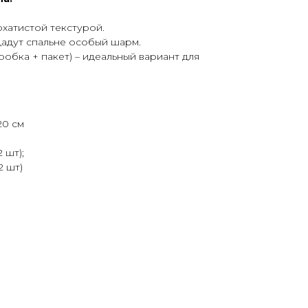
архатистой текстурой.
адут спальне особый шарм.
робка + пакет) – идеальный вариант для
20 см
 шт);
2 шт)