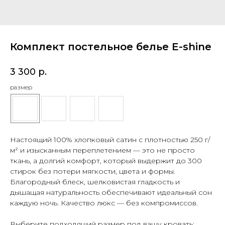
Комплект постельное белье E-shine
SKU:
247
3 300
р.
размер
Настоящий 100% хлопковый сатин с плотностью 250 г/
м² и изысканным переплетением — это не просто
ткань, а долгий комфорт, который выдержит до 300
стирок без потери мягкости, цвета и формы.
Благородный блеск, шелковистая гладкость и
дышащая натуральность обеспечивают идеальный сон
каждую ночь. Качество люкс — без компромиссов.
Выберите подходящий размер под вашу кровать: