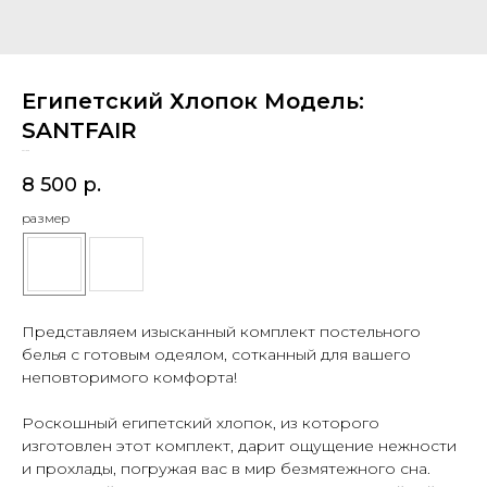
Египетский Хлопок Модель:
SANTFAIR
SKU:
629
8 500
р.
размер
Представляем изысканный комплект постельного
белья с готовым одеялом, сотканный для вашего
неповторимого комфорта!
Роскошный египетский хлопок, из которого
изготовлен этот комплект, дарит ощущение нежности
и прохлады, погружая вас в мир безмятежного сна.