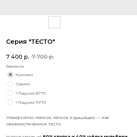
Серия "ТЕСТО"
SKU:
13
7 400
р.
7 700
р.
Варианты
Комплект
Одеяло
1 Подушка 50*70
1 Подушка 70*70
Невероятно мягкое, лёгкое и дышащее — как
свежеиспечённое тесто.
Наполнитель из
60% хлопка и 40% шёлка мульбери