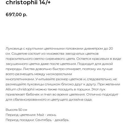
christophii 14/+
697,00
р.
Добавить в корзину
Луковица с круглыми цветочными головками диаметром до 20
см. Соцветие состоит из множества звездчатых цветков
поразительного светло-сиреневого цвета. Остается красивым в виде
засушенного цветка даже после цветения. Подходит для дикой
природы. Листва довольно быстро отмирает, поэтому их лучше
всего размещать между низкорослыми
многолетниками. Учитывайте размер цветков и, следовательно, не
размещайте луковицы слишком близко друг к другу. При желании
Allium christophii можно также посадить в горшки. Этот лук
привлекает бабочек и пчел во время цветения. Отлично подходит
для сбалансированного и цветущего дизайна сада.
Высота 50 см
Период цветения: Май - июнь
Период посадки: Сентябрь - декабрь