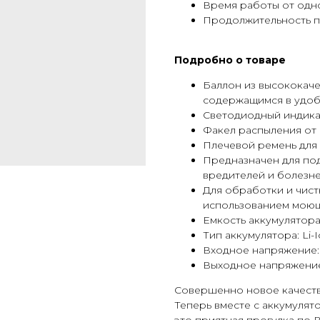
Время работы от одно
Продолжительность по
Подробно о товаре
Баллон из высококаче
содержащимся в удо
Светодиодный индика
Факел распыления от 
Плечевой ремень для
Предназначен для под
вредителей и болезне
Для обработки и чист
использованием моющ
Емкость аккумулятора:
Тип аккумулятора: Li-
Входное напряжение: 
Выходное напряжение
Совершенно новое качеств
Теперь вместе с аккумулят
это приятная прогулка по В