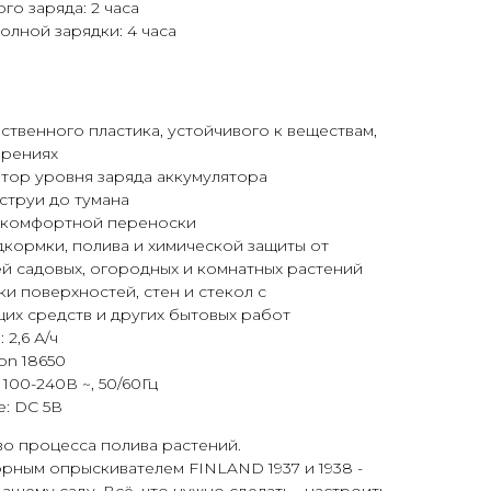
го заряда: 2 часа
лной зарядки: 4 часа
ственного пластика, устойчивого к веществам,
брениях
тор уровня заряда аккумулятора
струи до тумана
 комфортной переноски
кормки, полива и химической защиты от
й садовых, огородных и комнатных растений
ки поверхностей, стен и стекол с
их средств и других бытовых работ
 2,6 А/ч
Ion 18650
100-240В ~, 50/60Гц
: DC 5В
о процесса полива растений.
орным опрыскивателем FINLAND 1937 и 1938 -
ашему саду. Всё, что нужно сделать - настроить