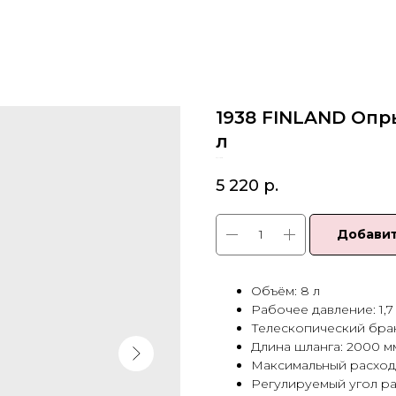
1938 FINLAND Опр
л
SKU:
1938
5 220
р.
Добавит
Объём: 8 л
Рабочее давление: 1,7 
Телескопический бран
Длина шланга: 2000 м
Максимальный расход 
Регулируемый угол р