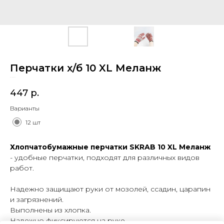
Перчатки х/б 10 XL Меланж
SKU:
27651/12
447
р.
Варианты
12 шт
Хлопчатобумажные перчатки SKRAB 10 XL Меланж
- удобные перчатки, подходят для различных видов
работ.
Надежно защищают руки от мозолей, ссадин, царапин
и загрязнений.
Выполнены из хлопка.
Надежно фиксируются на руке.