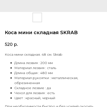
Коса мини складная SKRAB
SKU:
28089
520
р.
Коса мини складная. 48 см. Skrab
Длина лезвия : 200 мм
Материал лезвия : сталь
Длина общая : 480 мм
Материал рукоятки : металлическая,
обрезиненная
Складное лезвие : да
Чехол для лезвия : есть
Цвет : красный, черный
При необходимости быстро и без усилий скосить