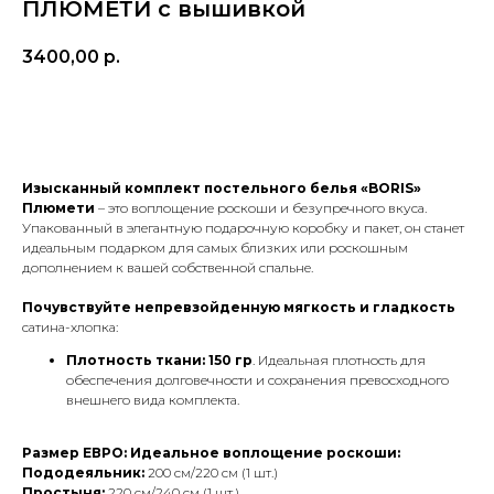
ПЛЮМЕТИ с вышивкой
3400,00
р.
Добавить в корзину
Изысканный комплект постельного белья «BORIS»
Плюмети
– это воплощение роскоши и безупречного вкуса.
Упакованный в элегантную подарочную коробку и пакет, он станет
идеальным подарком для самых близких или роскошным
дополнением к вашей собственной спальне.
Почувствуйте непревзойденную мягкость и гладкость
сатина-хлопка:
Плотность ткани: 150 гр
. Идеальная плотность для
обеспечения долговечности и сохранения превосходного
внешнего вида комплекта.
Размер ЕВРО: Идеальное воплощение роскоши:
Пододеяльник:
200 см/220 см (1 шт.)
Простыня:
220 см/240 см (1 шт.)