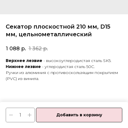
Секатор плоскостной 210 мм, D15
мм, цельнометаллический
SKU:
1720
1 088
р.
1 362
р.
Верхнее лезвие
- высокоуглеродистая сталь SK5.
Нижнее лезвие
- углеродистая сталь 50С.
Ручки из алюминия с противоскользящим покрытием
(PVC) из винила.
Добавить в корзину