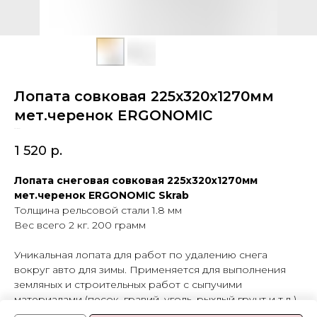
Лопата совковая 225х320х1270мм
мет.черенок ERGONOMIC
SKU:
28131
1 520
р.
Лопата снеговая совковая 225х320х1270мм
мет.черенок ERGONOMIC Skrab
Толщина рельсовой стали 1.8 мм
Вес всего 2 кг. 200 грамм
Уникальная лопата для работ по удалению снега
вокруг авто для зимы. Применяется для выполнения
земляных и строительных работ с сыпучими
материалами (песок, гравий, уголь, рыхлый грунт и т.д.).
А так же любых работ в саду.