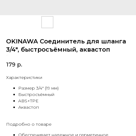
OKINAWA Соединитель для шланга
3/4", быстросъёмный, аквастоп
SKU:
2491
179
р.
Характеристики
Размер 3/4" (19 мм)
Быстросъёмный
ABS+TPE
Аквастоп
Подробно о товаре
Обеспечивает надежное и герметичное