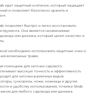
rab идет защитный колпачок, который защищает
ний и позволяет безопасно хранить и
ент.
ab позволяет быстро и легко восстановить
нструмента. Она является незаменимым
овода или дачника, который ценит качество и
ты.
лкой необходимо использовать защитные очки и
ния возможных травм.
ный помощник для заточки садового
спечивает высокую точность и эффективность
ходит для заточки различных видов
каторы, сучкорезы, ножи, ножницы и другие.
ости и удобству использования, точилка Skrab
иком для любого садовода или дачника.