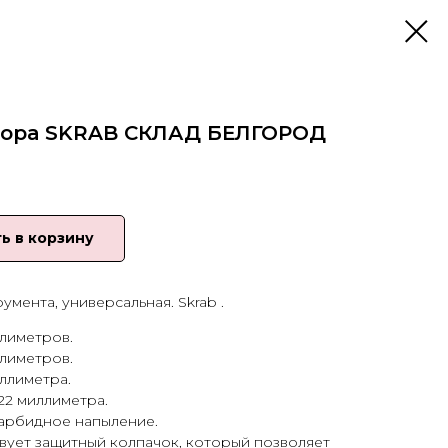
атора SKRAB СКЛАД БЕЛГОРОД
ь в корзину
умента, универсальная. Skrab .
ллиметров.
ллиметров.
ллиметра.
22 миллиметра.
карбидное напыление.
вует защитный колпачок, который позволяет