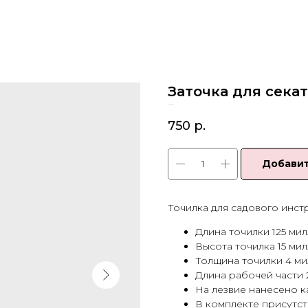
Заточка для сек
SKU:
28010
750
р.
Добавит
Точилка для садового инстр
Длина точилки 125 ми
Высота точилка 15 ми
Толщина точилки 4 ми
Длина рабочей части 
На лезвие нанесено 
В комплекте присутст