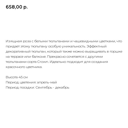
658,00
р.
Добавить в корзину
Изящная роза с белыми тюльпанами и чашевидными цветками, что
придает этому тюльпану особую уникальность. Эффектный
декоративный тюльпан, который также можно выращивать в горшке
на террасе или балконе. Прекрасно сочетается с другими
тюльпанами сорта Crown. Идеально подходит для создания
красочного цветника.
Высота 45 см
Период цветения: апрель-май
Период посадки: Сентябрь - декабрь