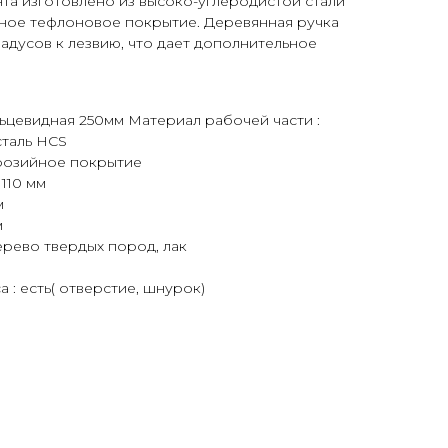
та изготовлено из высоко-углеродистой стали
ное тефлоновое покрытие. Деревянная ручка
радусов к лезвию, что дает дополнительное
льцевидная 250мм Материал рабочей части :
сталь HCS
розийное покрытие
110 мм
м
м
дерево твердых пород, лак
 : есть( отверстие, шнурок)