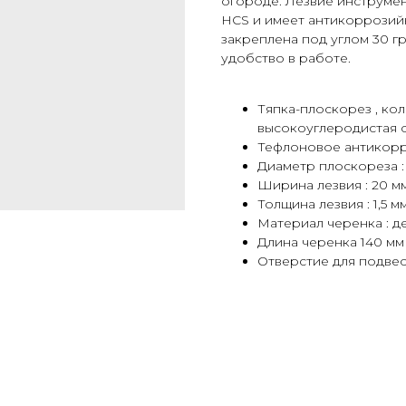
огороде. Лезвие инструмен
HCS и имеет антикоррозий
закреплена под углом 30 г
удобство в работе.
Тяпка-плоскорез , ко
высокоуглеродистая 
Тефлоновое антикор
Диаметр плоскореза : 
Ширина лезвия : 20 м
Толщина лезвия : 1,5 м
Материал черенка : 
Длина черенка 140 мм
Отверстие для подвеса