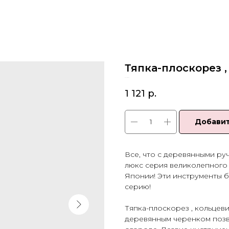
Тяпка-плоскорез 
SKU:
28403
1 121
р.
Добавит
Все, что с деревянными ру
люкс серия великолепного 
Японии! Эти инструменты б
серию!
Тяпка-плоскорез , кольцев
деревянным черенком позв