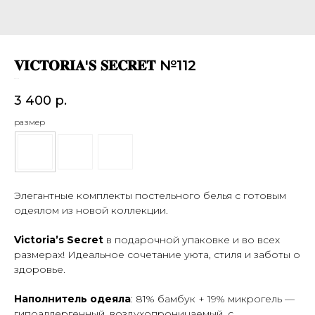
𝐕𝐈𝐂𝐓𝐎𝐑𝐈𝐀'𝐒 𝐒𝐄𝐂𝐑𝐄𝐓 №112
SKU:
112
3 400
р.
размер
Элегантные комплекты постельного белья с готовым
одеялом из новой коллекции.
Victoria’s Secret
в подарочной упаковке и во всех
размерах! Идеальное сочетание уюта, стиля и заботы о
здоровье.
Наполнитель одеяла
: 81% бамбук + 19% микрогель —
гипоаллергенный, воздухопроницаемый, с