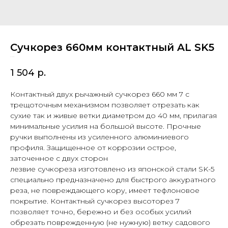
Сучкорез 660мм контактный AL SK5
SKU:
28577
1 504
р.
Контактный двух рычажный сучкорез 660 мм 7 с
трещоточным механизмом позволяет отрезать как
сухие так и живые ветки диаметром до 40 мм, прилагая
минимальные усилия на большой высоте. Прочные
ручки выполнены из усиленного алюминиевого
профиля. Защищенное от коррозии острое,
заточенное с двух сторон
лезвие сучкореза изготовлено из японской стали SK-5
специально предназначено для быстрого аккуратного
реза, не повреждающего кору, имеет тефлоновое
покрытие. Контактный сучкорез высоторез 7
позволяет точно, бережно и без особых усилий
обрезать поврежденную (не нужную) ветку садового