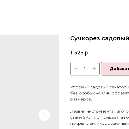
Сучкорез садовый
SKU:
28183
1 325
р.
Добавит
Упорный садовый секатор 
без особых усилий обрезат
размеров.
Лезвия инструмента изгот
стали SK5, что придает им
покрыто антикоррозийным 