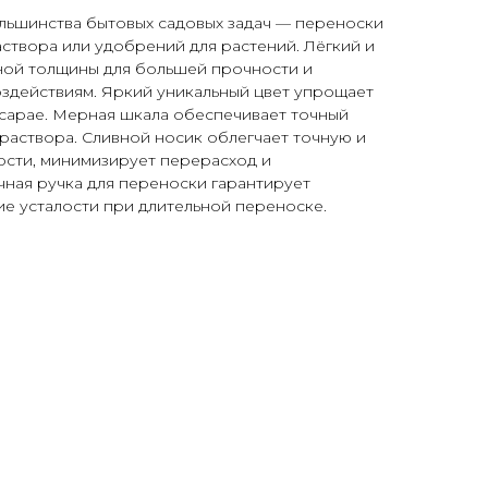
льшинства бытовых садовых задач — переноски
аствора или удобрений для растений. Лёгкий и
ной толщины для большей прочности и
оздействиям. Яркий уникальный цвет упрощает
в сарае. Мерная шкала обеспечивает точный
раствора. Сливной носик облегчает точную и
сти, минимизирует перерасход и
ная ручка для переноски гарантирует
е усталости при длительной переноске.