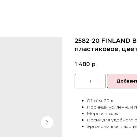
2582-20 FINLAND В
пластиковое, цве
SKU:
2582-20
1 480
р.
Добавит
Объём: 20 л
Прочный усиленный п
Мерная шкала
Носик для удобного 
Эргономичная пласти