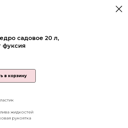
едро садовое 20 л,
т фуксия
ь в корзину
ластик
слива жидкостей
ковая рукоятка